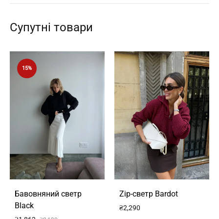
Супутні товари
15%
Бавовняний светр
Zip-светр Bardot
Black
₴
2,290