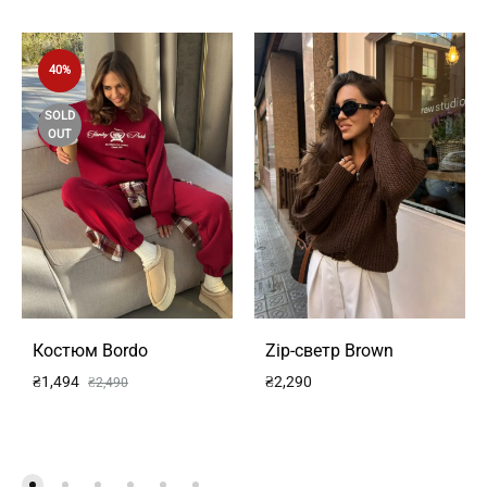
40%
SOLD
OUT
Костюм Bordo
Zip-светр Brown
₴
1,494
₴
2,290
₴
2,490