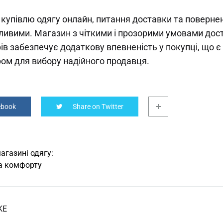
 купівлю одягу онлайн, питання доставки та повернен
ивими. Магазин з чіткими і прозорими умовами дост
ів забезпечує додаткову впевненість у покупці, що 
м для вибору надійного продавця.
ebook
Share on Twitter
агазині одягу:
а комфорту
on
KE