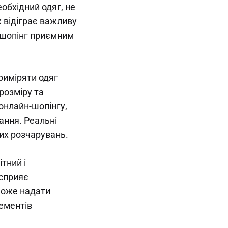
обхідний одяг, не
 відіграє важливу
ь шопінг приємним
риміряти одяг
розміру та
онлайн-шопінгу,
ання. Реальні
их розчарувань.
тний і
 сприяє
 може надати
лементів