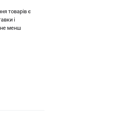
ня товарів є
авки і
є не менш