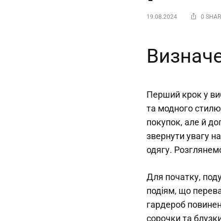
19.08.2024
0 SHA
Визначе
Перший крок у ви
та модного стилю
покупок, але й до
звернути увагу на
одягу. Розглянем
Для початку, поду
подіям, що перев
гардероб повинен
сорочки та блузк