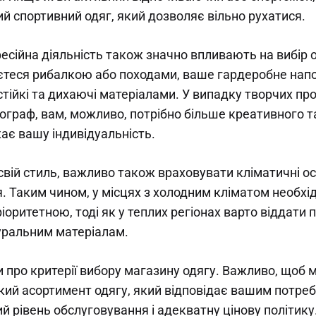
й спортивний одяг, який дозволяє вільно рухатися.
есійна діяльність також значно впливають на вибір 
єтеся рибалкою або походами, ваше гардеробне нап
ійкі та дихаючі матеріалами. У випадку творчих про
ограф, вам, можливо, потрібно більше креативного т
ає вашу індивідуальність.
свій стиль, важливо також враховувати кліматичні о
 Таким чином, у місцях з холодним кліматом необхід
іоритетною, тоді як у теплих регіонах варто віддати
уральним матеріалам.
и про критерії вибору магазину одягу. Важливо, щоб 
ий асортимент одягу, який відповідає вашим потреб
й рівень обслуговування і адекватну цінову політик