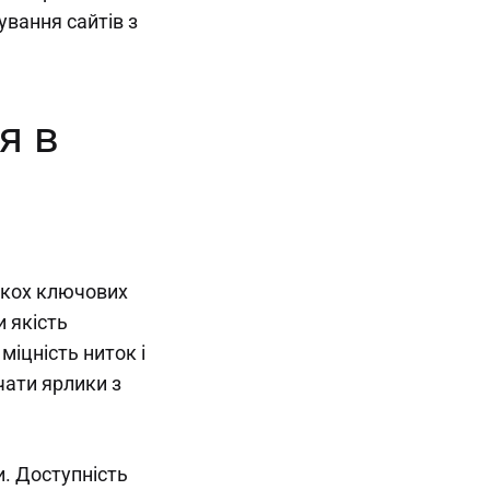
ування сайтів з
я в
ькох ключових
и якість
міцність ниток і
чати ярлики з
. Доступність