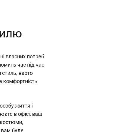
тилю
ні власних потреб
омить час під час
 стиль, варто
та комфортність
особу життя і
єте в офісі, ваш
 костюми,
 вам буде