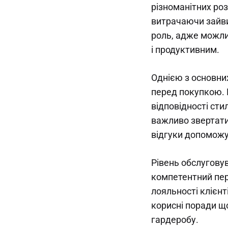
різноманітних ро
витрачаючи зайви
роль, адже можли
і продуктивним.
Однією з основни
перед покупкою. 
відповідності сти
важливо звертати 
відгуки допоможу
Рівень обслугову
компетентний пер
лояльності клієн
корисні поради щ
гардеробу.