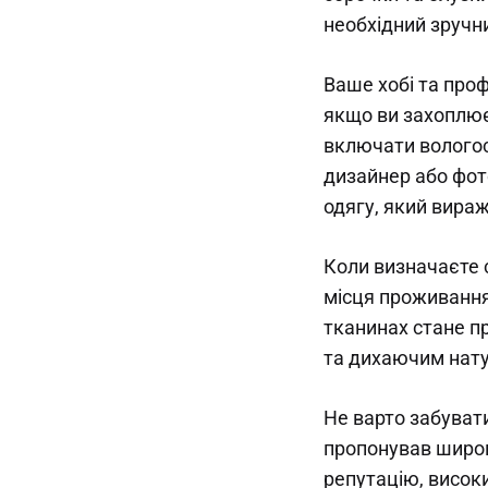
необхідний зручни
Ваше хобі та проф
якщо ви захоплю
включати вологост
дизайнер або фот
одягу, який вираж
Коли визначаєте 
місця проживання.
тканинах стане пр
та дихаючим нат
Не варто забуват
пропонував широк
репутацію, високи