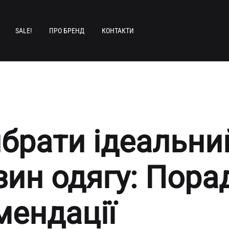
SALE!
ПРО БРЕНД
КОНТАКТИ
ибрати ідеальни
зин одягу: Пора
мендації