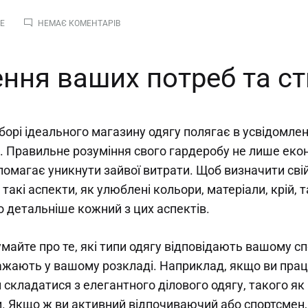
ДО
RE
НЕМАЄ КОМЕНТАРІВ
ЯК
ВИБРАТИ
ІДЕАЛЬНИЙ
ння ваших потреб та с
МАГАЗИН
ОДЯГУ:
ПОРАДИ
ТА
РЕКОМЕНДАЦІЇ
борі ідеального магазину одягу полягає в усвідомлен
. Правильне розуміння свого гардеробу не лише екон
помагає уникнути зайвої витрати. Щоб визначити свій
 такі аспекти, як улюблені кольори, матеріали, крій, 
о детальніше кожний з цих аспектів.
майте про те, які типи одягу відповідають вашому сп
ажають у вашому розкладі. Наприклад, якщо ви працю
 складатися з елегантного ділового одягу, такого як
и. Якщо ж ви активний відпочиваючий або спортсмен,