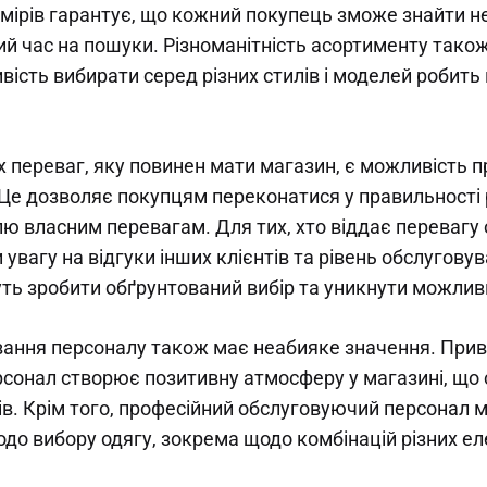
змірів гарантує, що кожний покупець зможе знайти не
й час на пошуки. Різноманітність асортименту також
вість вибирати серед різних стилів і моделей робит
х переваг, яку повинен мати магазин, є можливість п
Це дозволяє покупцям переконатися у правильності 
лю власним перевагам. Для тих, хто віддає перевагу 
увагу на відгуки інших клієнтів та рівень обслуговув
ть зробити обґрунтований вибір та уникнути можлив
вання персоналу також має неабияке значення. Приві
сонал створює позитивну атмосферу у магазині, що
тів. Крім того, професійний обслуговуючий персонал
одо вибору одягу, зокрема щодо комбінацій різних е