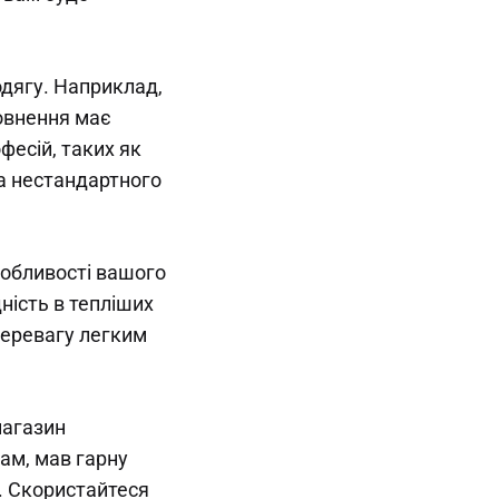
одягу. Наприклад,
овнення має
фесій, таких як
а нестандартного
собливості вашого
ність в тепліших
 перевагу легким
магазин
ам, мав гарну
у. Скористайтеся