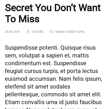
Secret You Don’t Want
To Miss
ДО
26.08.2018
0 SHARE
НЕМАЄ КОМЕНТАРІВ
THE
FRENCH
SKINCARE
Suspendisse potenti. Quisque risus
SECRET
YOU
sem, volutpat a sapien et, mattis
DON’T
condimentum est. Suspendisse
WANT
TO
feugiat cursus turpis, et porta lectus
MISS
euismod accumsan. Nam felis ipsum,
eleifend sit amet sodales
pellentesque, commodo sit amet elit.
Etiam convallis urna id justo faucibus